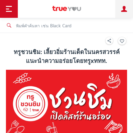
TruePoint
ชำระบิล
ช้อป
เทรนด์เทคโนโลยี
ลูกค้าบุคคล
ลูกค้าองค์กร
ทรูโบนัส
ทรูไอดี
ทรูไอเซอร์วิส
ทรูชวนชิม: เลี้ยวอิ่มร้านเด็ดในนครสวรรค์
แนะนำความอร่อยโดยทรูxททท.