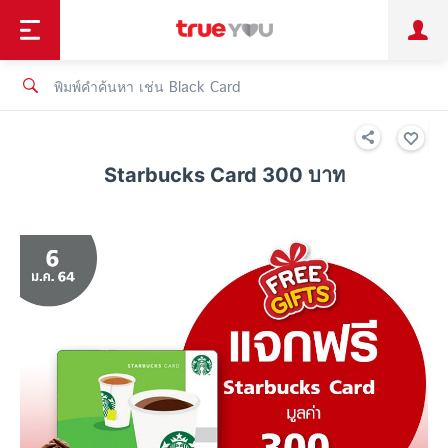
TruePoint
ชำระบิล
ช้อป
เทรนด์เทคโนโลยี
ลูกค้าบุคคล
ลูกค้าองค์กร
ทรูโบนัส
ทรูไอดี
ทรูไอเซอร์วิส
Starbucks Card 300 บาท