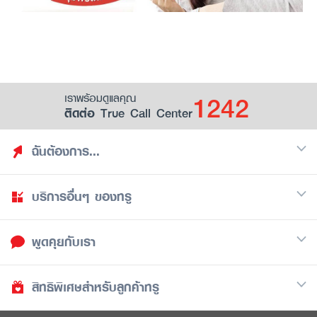
1242
เราพร้อมดูแลคุณ
ติดต่อ True Call Center
ฉันต้องการ...
บริการอื่นๆ ของทรู
ค้นหาสิทธิประโยชน์
รวมของฟรี
พูดคุยกับเรา
มือถือ
ดูสิทธิประโยชน์ที่เก็บไว้
อินเตอร์เน็ต
เป็นพันธมิตรร้านค้ากับทรูยู (True Smart Merchant)
สิทธิพิเศษสำหรับลูกค้าทรู
Call Center
ทีวี
1242
ดาวน์โหลดแอปทรูยู
iOS
/
Android