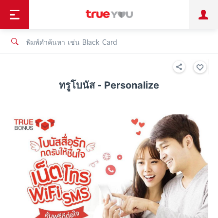
TruePoint
ชำระบิล
ช้อป
เทรนด์เทคโนโลยี
ลูกค้าบุคคล
ลูกค้าองค์กร
ทรูโบนัส
ทรูไอดี
ทรูไอเซอร์วิส
ทรูโบนัส - Personalize