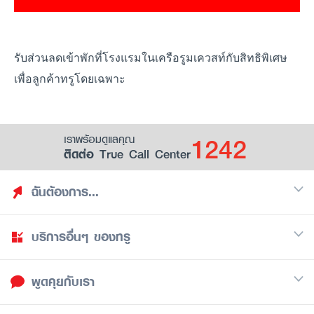
รับส่วนลดเข้าพักที่โรงแรมในเครือรูมเควสท์กับสิทธิพิเศษ
เพื่อลูกค้าทรูโดยเฉพาะ
1242
เราพร้อมดูแลคุณ
ติดต่อ True Call Center
ฉันต้องการ...
บริการอื่นๆ ของทรู
ค้นหาสิทธิประโยชน์
รวมของฟรี
พูดคุยกับเรา
มือถือ
ดูสิทธิประโยชน์ที่เก็บไว้
อินเตอร์เน็ต