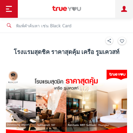
TruePoint
ชำระบิล
ช้อป
เทรนด์เทคโนโลยี
ลูกค้าบุคคล
ลูกค้าองค์กร
ทรูโบนัส
ทรูไอดี
ทรูไอเซอร์วิส
โรงแรมสุดชิค ราคาสุดคุ้ม เครือ รูมเควสท์