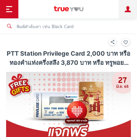
TruePoint
ชำระบิล
ช้อป
เทรนด์เทคโนโลยี
ลูกค้าบุคคล
ลูกค้าองค์กร
ทรูโบนัส
ทรูไอดี
ทรูไอเซอร์วิส
PTT Station Privilege Card 2,000 บาท หรือ
ทองคำแท่งครึ่งสลึง 3,870 บาท หรือ ทรูพอยท์
100 คะแนน