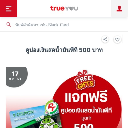
TruePoint
ชำระบิล
ช้อป
เทรนด์เทคโนโลยี
ลูกค้าบุคคล
ลูกค้าองค์กร
ทรูโบนัส
ทรูไอดี
ทรูไอเซอร์วิส
คูปองเงินสดน้ำมันพีที 500 บาท