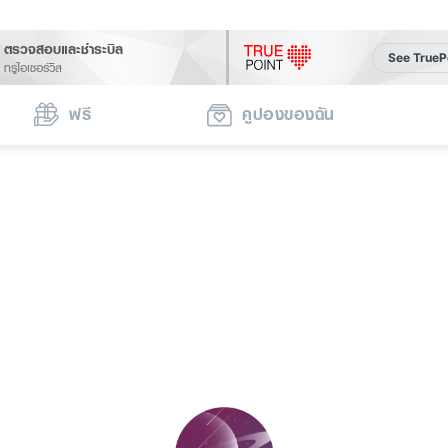
ตรวจสอบและชำระบิล
See TrueP
ทรูไอเซอร์วิส
ฟรี
คูปองของฉัน