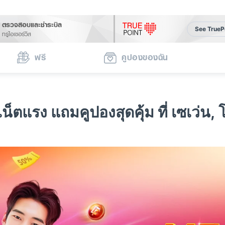
ตรวจสอบและชำระบิล
See TrueP
ทรูไอเซอร์วิส
ฟรี
คูปองของฉัน
ตแรง แถมคูปองสุดคุ้ม ที่ เซเว่น, 