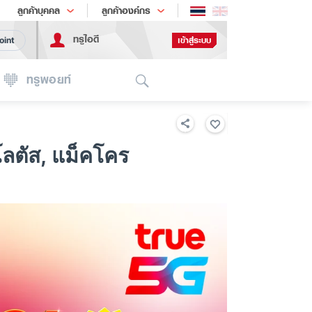
ช้อป
เทรนด์เทคโนโลยี
ลูกค้าบุคคล
ลูกค้าองค์กร
ทรูไอดี
เข้าสู่ระบบ
oint
Search
ทรูพอยท์
โลตัส, แม็คโคร