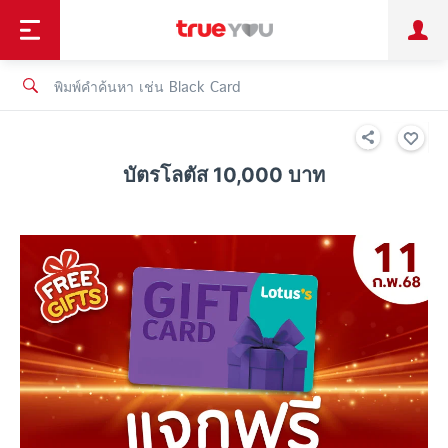
TruePoint
ชำระบิล
ช้อป
เทรนด์เทคโนโลยี
ลูกค้าบุคคล
ลูกค้าองค์กร
ทรูโบนัส
ทรูไอดี
ทรูไอเซอร์วิส
บัตรโลตัส 10,000 บาท