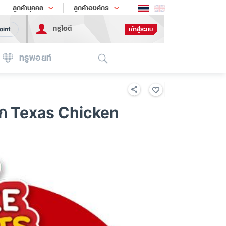
ช้อป
เทรนด์เทคโนโลยี
ลูกค้าบุคคล
ลูกค้าองค์กร
ทรูไอดี
เข้าสู่ระบบ
oint
Search
ทรูพอยท์
าก Texas Chicken