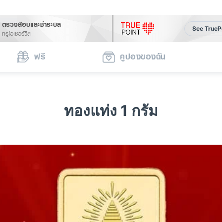
ตรวจสอบและชำระบิล
See TrueP
ทรูไอเซอร์วิส
ฟรี
คูปองของฉัน
ทองแท่ง 1 กรัม