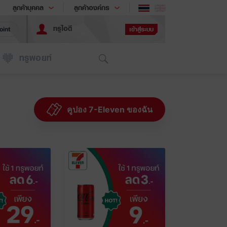
ช้อป
เทรนด์เทคโนโลยี
ลูกค้าบุคคล
ลูกค้าองค์กร
ทรูไอดี
เข้าสู่ระบบ
oint
Search
ทรูพอยท์
คูปอง 7-Eleven ของฉัน