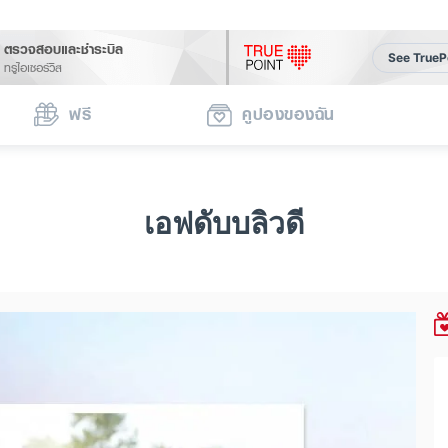
ตรวจสอบและชำระบิล
See TrueP
ทรูไอเซอร์วิส
ฟรี
คูปองของฉัน
เอฟดับบลิวดี