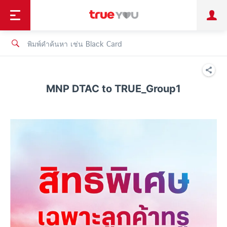
TruePoint
ชำระบิล
ช้อป
เทรนด์เทคโนโลยี
ลูกค้าบุคคล
ลูกค้าองค์กร
ทรูโบนัส
ทรูไอดี
ทรูไอเซอร์วิส
MNP DTAC to TRUE_Group1