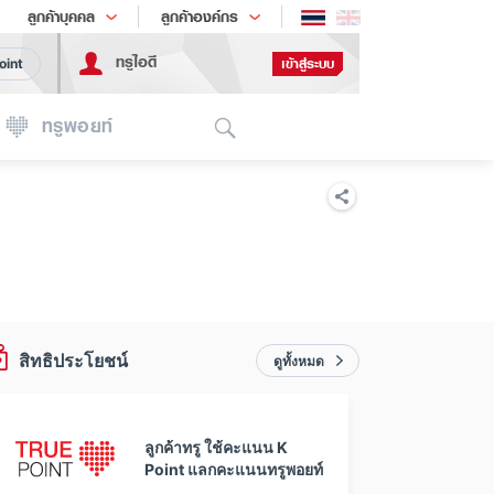
ช้อป
เทรนด์เทคโนโลยี
ลูกค้าบุคคล
ลูกค้าองค์กร
ทรูไอดี
เข้าสู่ระบบ
oint
Search
ทรูพอยท์
สิทธิประโยชน์
ดูทั้งหมด
ลูกค้าทรู ใช้คะแนน K
Point แลกคะแนนทรูพอยท์