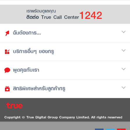
1242
เราพร้อมดูแลคุณ
ติดต่อ True Call Center
ฉันต้องการ...
บริการอื่นๆ ของทรู
ค้นหาสิทธิประโยชน์
รวมของฟรี
พูดคุยกับเรา
มือถือ
ดูสิทธิประโยชน์ที่เก็บไว้
อินเตอร์เน็ต
เป็นพันธมิตรร้านค้ากับทรูยู (True Smart Merchant)
สิทธิพิเศษสำหรับลูกค้าทรู
Call Center
ทีวี
1242
ดาวน์โหลดแอปทรูยู
iOS
/
Android
1236 ลูกค้าทรูแบล็ค
ทรูการ์ด
ติดต่อเรา
Copyright © True Digital Group Company Limited. All rights reserved
ทรูพอยท์
สนทนาทางวิดีโอสำหรับผู้ที่มีปัญหาทางการได้ยิน