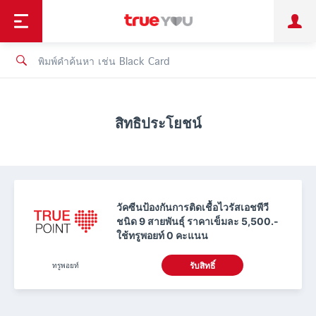
TruePoint
ชำระบิล
ช้อป
เทรนด์เทคโนโลยี
ลูกค้าบุคคล
ลูกค้าองค์กร
ทรูโบนัส
ทรูไอดี
ทรูไอเซอร์วิส
สิทธิประโยชน์
วัคซีนป้องกันการติดเชื้อไวรัสเอชพีวี
ชนิด 9 สายพันธุ์ ราคาเข็มละ 5,500.-
ใช้ทรูพอยท์ 0 คะแนน
ทรูพอยท์
รับสิทธิ์