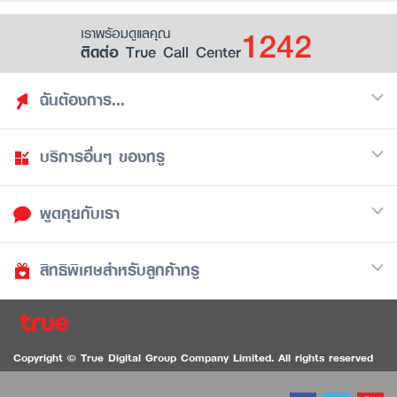
1242
เราพร้อมดูแลคุณ
ติดต่อ True Call Center
ฉันต้องการ...
บริการอื่นๆ ของทรู
ค้นหาสิทธิประโยชน์
รวมของฟรี
พูดคุยกับเรา
มือถือ
ดูสิทธิประโยชน์ที่เก็บไว้
อินเตอร์เน็ต
เป็นพันธมิตรร้านค้ากับทรูยู (True Smart Merchant)
สิทธิพิเศษสำหรับลูกค้าทรู
Call Center
ทีวี
1242
ดาวน์โหลดแอปทรูยู
iOS
/
Android
1236 ลูกค้าทรูแบล็ค
ทรูการ์ด
ติดต่อเรา
Copyright © True Digital Group Company Limited. All rights reserved
ทรูพอยท์
สนทนาทางวิดีโอสำหรับผู้ที่มีปัญหาทางการได้ยิน