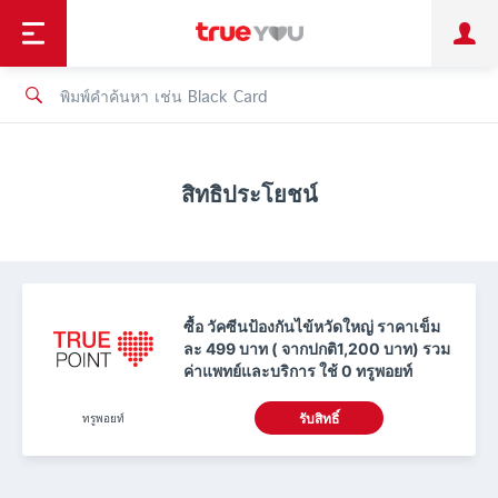
TruePoint
ชำระบิล
ช้อป
เทรนด์เทคโนโลยี
ลูกค้าบุคคล
ลูกค้าองค์กร
ทรูโบนัส
ทรูไอดี
ทรูไอเซอร์วิส
สิทธิประโยชน์
ซื้อ วัคซีนป้องกันไข้หวัดใหญ่ ราคาเข็ม
ละ 499 บาท ( จากปกติ1,200 บาท) รวม
ค่าแพทย์และบริการ ใช้ 0 ทรูพอยท์
ทรูพอยท์
รับสิทธิ์