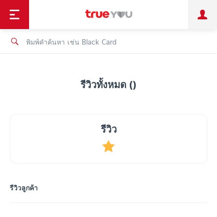
TruePoint
ชำระบิล
ช้อป
เทรนด์เทคโนโลยี
ลูกค้าบุคคล
ลูกค้าองค์กร
ทรูโบนัส
ทรูไอดี
ทรูไอเซอร์วิส
รีวิวทั้งหมด ()
รีวิว
รีวิวลูกค้า