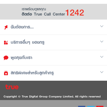
1242
เราพร้อมดูแลคุณ
ติดต่อ True Call Center
ฉันต้องการ...
บริการอื่นๆ ของทรู
ค้นหาสิทธิประโยชน์
รวมของฟรี
พูดคุยกับเรา
มือถือ
ดูสิทธิประโยชน์ที่เก็บไว้
อินเตอร์เน็ต
เป็นพันธมิตรร้านค้ากับทรูยู (True Smart Merchant)
สิทธิพิเศษสำหรับลูกค้าทรู
Call Center
ทีวี
1242
ดาวน์โหลดแอปทรูยู
iOS
/
Android
1236 ลูกค้าทรูแบล็ค
ทรูการ์ด
ติดต่อเรา
Copyright © True Digital Group Company Limited. All rights reserved
ทรูพอยท์
สนทนาทางวิดีโอสำหรับผู้ที่มีปัญหาทางการได้ยิน