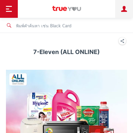
TruePoint
ชำระบิล
ช้อป
เทรนด์เทคโนโลยี
ลูกค้าบุคคล
ลูกค้าองค์กร
ทรูโบนัส
ทรูไอดี
ทรูไอเซอร์วิส
7-Eleven (ALL ONLINE)