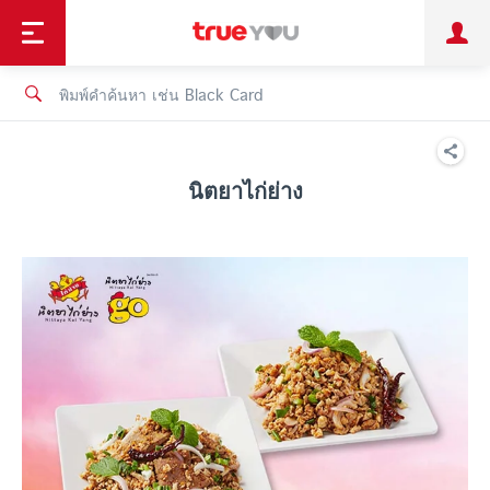
TruePoint
ชำระบิล
ช้อป
เทรนด์เทคโนโลยี
ลูกค้าบุคคล
ลูกค้าองค์กร
ทรูโบนัส
ทรูไอดี
ทรูไอเซอร์วิส
นิตยาไก่ย่าง