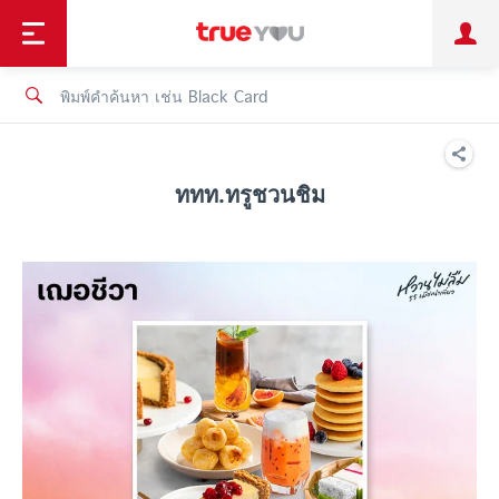
TruePoint
ชำระบิล
ช้อป
เทรนด์เทคโนโลยี
ลูกค้าบุคคล
ลูกค้าองค์กร
ทรูโบนัส
ทรูไอดี
ทรูไอเซอร์วิส
ททท.ทรูชวนชิม