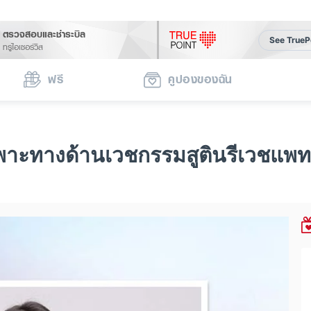
ตรวจสอบและชำระบิล
See TrueP
ทรูไอเซอร์วิส
ฟรี
คูปองของฉัน
พาะทางด้านเวชกรรมสูตินรีเวชแพท