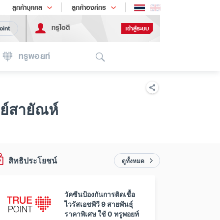
ช้อป
เทรนด์เทคโนโลยี
ลูกค้าบุคคล
ลูกค้าองค์กร
ทรูไอดี
เข้าสู่ระบบ
oint
Search
ทรูพอยท์
ย์สายัณห์
สิทธิประโยชน์
ดูทั้งหมด
วัคซีนป้องกันการติดเชื้อ
ไวรัสเอชพีวี 9 สายพันธุ์
ราคาพิเศษ ใช้ 0 ทรูพอยท์