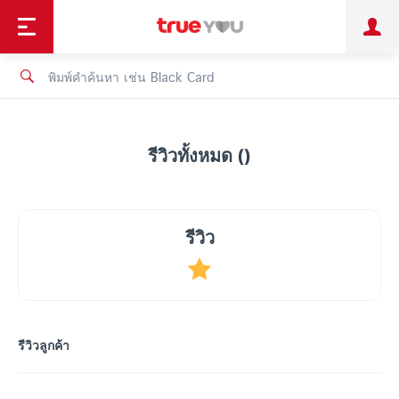
TruePoint
ชำระบิล
ช้อป
เทรนด์เทคโนโลยี
ลูกค้าบุคคล
ลูกค้าองค์กร
ทรูโบนัส
ทรูไอดี
ทรูไอเซอร์วิส
รีวิวทั้งหมด ()
รีวิว
รีวิวลูกค้า