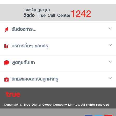
1242
เราพร้อมดูแลคุณ
ติดต่อ True Call Center
ฉันต้องการ...
บริการอื่นๆ ของทรู
ค้นหาสิทธิประโยชน์
รวมของฟรี
พูดคุยกับเรา
มือถือ
ดูสิทธิประโยชน์ที่เก็บไว้
อินเตอร์เน็ต
เป็นพันธมิตรร้านค้ากับทรูยู (True Smart Merchant)
สิทธิพิเศษสำหรับลูกค้าทรู
Call Center
ทีวี
1242
ดาวน์โหลดแอปทรูยู
iOS
/
Android
1236 ลูกค้าทรูแบล็ค
ทรูการ์ด
ติดต่อเรา
Copyright © True Digital Group Company Limited. All rights reserved
ทรูพอยท์
สนทนาทางวิดีโอสำหรับผู้ที่มีปัญหาทางการได้ยิน