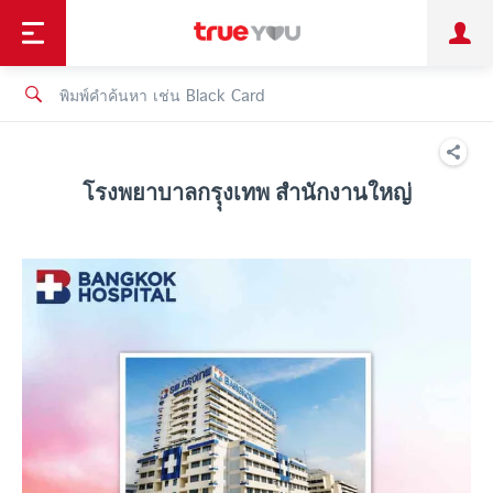
TruePoint
ชำระบิล
ช้อป
เทรนด์เทคโนโลยี
ลูกค้าบุคคล
ลูกค้าองค์กร
ทรูโบนัส
ทรูไอดี
ทรูไอเซอร์วิส
โรงพยาบาลกรุุงเทพ สำนักงานใหญ่