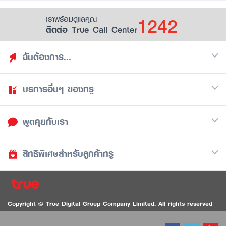
1242
เราพร้อมดูแลคุณ
ติดต่อ True Call Center
ฉันต้องการ...
บริการอื่นๆ ของทรู
ค้นหาสิทธิประโยชน์
รวมของฟรี
พูดคุยกับเรา
มือถือ
ดูสิทธิประโยชน์ที่เก็บไว้
อินเตอร์เน็ต
เป็นพันธมิตรร้านค้ากับทรูยู (True Smart Merchant)
สิทธิพิเศษสำหรับลูกค้าทรู
Call Center
ทีวี
1242
ดาวน์โหลดแอปทรูยู
iOS
/
Android
1236 ลูกค้าทรูแบล็ค
ทรูการ์ด
ติดต่อเรา
Copyright © True Digital Group Company Limited. All rights reserved
ทรูพอยท์
สนทนาทางวิดีโอสำหรับผู้ที่มีปัญหาทางการได้ยิน