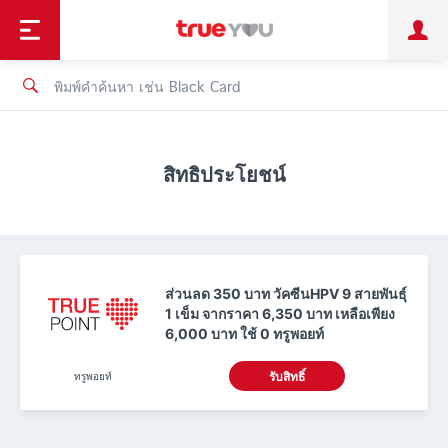
TruePoint
ชำระบิล
ช้อป
เทรนด์เทคโนโลยี
ลูกค้าบุคคล
ลูกค้าองค์กร
ทรูโบนัส
ทรูไอดี
ทรูไอเซอร์วิส
สิทธิประโยชน์
ส่วนลด 350 บาท วัคซีนHPV 9 สายพันธุ์
1 เข็ม จากราคา 6,350 บาท เหลือเพียง
6,000 บาท ใช้ 0 ทรูพอยท์
ทรูพอยท์
รับสิทธิ์