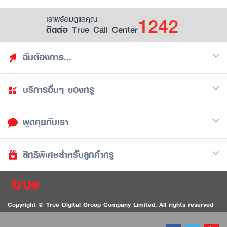
1242
เราพร้อมดูแลคุณ
ติดต่อ True Call Center
ฉันต้องการ...
บริการอื่นๆ ของทรู
ค้นหาสิทธิประโยชน์
รวมของฟรี
พูดคุยกับเรา
มือถือ
ดูสิทธิประโยชน์ที่เก็บไว้
อินเตอร์เน็ต
เป็นพันธมิตรร้านค้ากับทรูยู (True Smart Merchant)
สิทธิพิเศษสำหรับลูกค้าทรู
Call Center
ทีวี
1242
ดาวน์โหลดแอปทรูยู
iOS
/
Android
1236 ลูกค้าทรูแบล็ค
ทรูการ์ด
ติดต่อเรา
Copyright © True Digital Group Company Limited. All rights reserved
ทรูพอยท์
สนทนาทางวิดีโอสำหรับผู้ที่มีปัญหาทางการได้ยิน