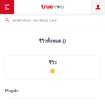
TruePoint
ชำระบิล
ช้อป
เทรนด์เทคโนโลยี
ลูกค้าบุคคล
ลูกค้าองค์กร
ทรูโบนัส
ทรูไอดี
ทรูไอเซอร์วิส
รีวิวทั้งหมด ()
รีวิว
รีวิวลูกค้า