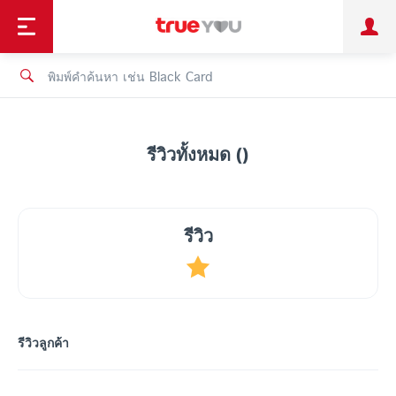
TruePoint
ชำระบิล
ช้อป
เทรนด์เทคโนโลยี
ลูกค้าบุคคล
ลูกค้าองค์กร
ทรูโบนัส
ทรูไอดี
ทรูไอเซอร์วิส
รีวิวทั้งหมด ()
รีวิว
รีวิวลูกค้า