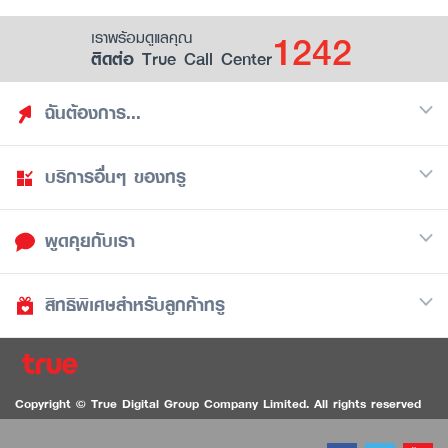
1242
เราพร้อมดูแลคุณ
ติดต่อ True Call Center
ฉันต้องการ...
บริการอื่นๆ ของทรู
ค้นหาสิทธิประโยชน์
รวมของฟรี
พูดคุยกับเรา
มือถือ
ดูสิทธิประโยชน์ที่เก็บไว้
อินเตอร์เน็ต
เป็นพันธมิตรร้านค้ากับทรูยู (True Smart Merchant)
สิทธิพิเศษสำหรับลูกค้าทรู
Call Center
ทีวี
1242
ดาวน์โหลดแอปทรูยู
iOS
/
Android
1236 ลูกค้าทรูแบล็ค
ทรูการ์ด
ติดต่อเรา
Copyright © True Digital Group Company Limited. All rights reserved
ทรูพอยท์
สนทนาทางวิดีโอสำหรับผู้ที่มีปัญหาทางการได้ยิน