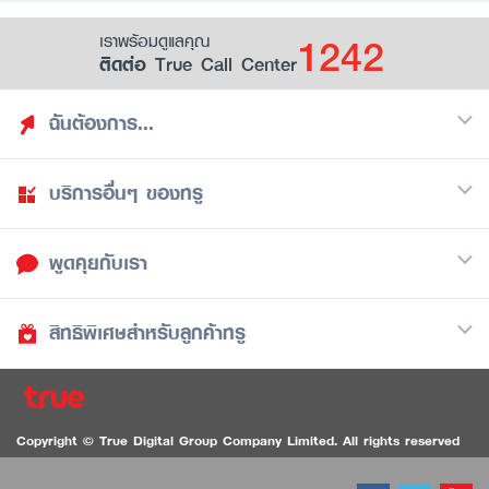
1242
เราพร้อมดูแลคุณ
ติดต่อ True Call Center
ฉันต้องการ...
บริการอื่นๆ ของทรู
ค้นหาสิทธิประโยชน์
รวมของฟรี
พูดคุยกับเรา
มือถือ
ดูสิทธิประโยชน์ที่เก็บไว้
อินเตอร์เน็ต
เป็นพันธมิตรร้านค้ากับทรูยู (True Smart Merchant)
สิทธิพิเศษสำหรับลูกค้าทรู
Call Center
ทีวี
1242
ดาวน์โหลดแอปทรูยู
iOS
/
Android
1236 ลูกค้าทรูแบล็ค
ทรูการ์ด
ติดต่อเรา
Copyright © True Digital Group Company Limited. All rights reserved
ทรูพอยท์
สนทนาทางวิดีโอสำหรับผู้ที่มีปัญหาทางการได้ยิน