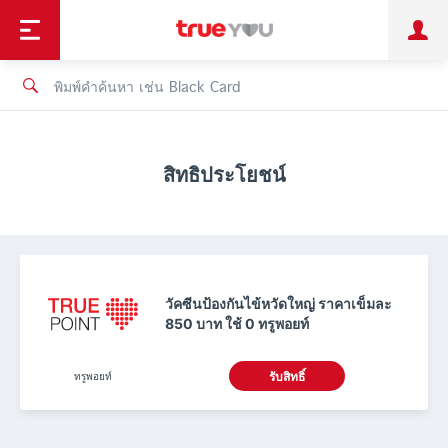
TruePoint
ชำระบิล
ช้อป
เทรนด์เทคโนโลยี
ลูกค้าบุคคล
ลูกค้าองค์กร
ทรูโบนัส
ทรูไอดี
ทรูไอเซอร์วิส
สิทธิประโยชน์
วัคซีนป้องกันไข้หวัดใหญ่ ราคาเข็มละ
850 บาท ใช้ 0 ทรูพอยท์
ทรูพอยท์
รับสิทธิ์