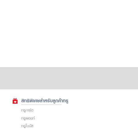
สิทธิพิเศษสำหรับลูกค้าทรู
ทรูการ์ด
ทรูพอยท์
ทรูโบนัส