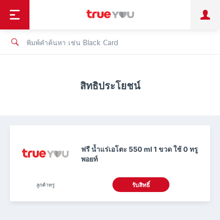
TruePoint
ชำระบิล
ช้อป
เทรนด์เทคโนโลยี
ลูกค้าบุคคล
ลูกค้าองค์กร
ทรูโบนัส
ทรูไอดี
ทรูไอเซอร์วิส
สิทธิประโยชน์
ฟรี น้ำแร่เอโตะ 550 ml 1 ขวด ใช้ 0 ทรู
พอยท์
ลูกค้าทรู
รับสิทธิ์