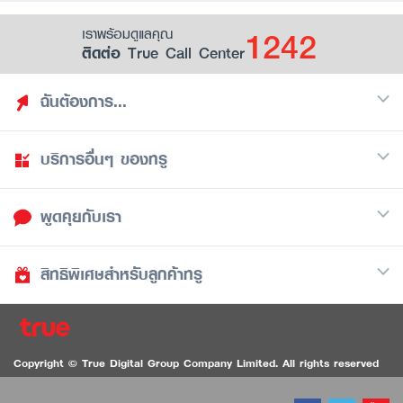
1242
เราพร้อมดูแลคุณ
ติดต่อ True Call Center
ฉันต้องการ...
บริการอื่นๆ ของทรู
ค้นหาสิทธิประโยชน์
รวมของฟรี
พูดคุยกับเรา
มือถือ
ดูสิทธิประโยชน์ที่เก็บไว้
อินเตอร์เน็ต
เป็นพันธมิตรร้านค้ากับทรูยู (True Smart Merchant)
สิทธิพิเศษสำหรับลูกค้าทรู
Call Center
ทีวี
1242
ดาวน์โหลดแอปทรูยู
iOS
/
Android
1236 ลูกค้าทรูแบล็ค
ทรูการ์ด
ติดต่อเรา
Copyright © True Digital Group Company Limited. All rights reserved
ทรูพอยท์
สนทนาทางวิดีโอสำหรับผู้ที่มีปัญหาทางการได้ยิน