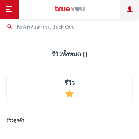
TruePoint
ชำระบิล
ช้อป
เทรนด์เทคโนโลยี
ลูกค้าบุคคล
ลูกค้าองค์กร
ทรูโบนัส
ทรูไอดี
ทรูไอเซอร์วิส
รีวิวทั้งหมด ()
รีวิว
รีวิวลูกค้า