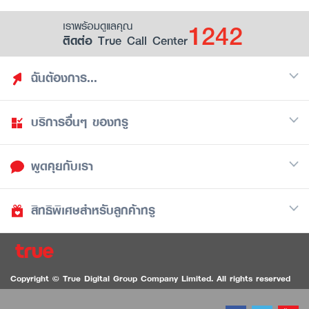
1242
เราพร้อมดูแลคุณ
ติดต่อ True Call Center
ฉันต้องการ...
บริการอื่นๆ ของทรู
ค้นหาสิทธิประโยชน์
รวมของฟรี
พูดคุยกับเรา
มือถือ
ดูสิทธิประโยชน์ที่เก็บไว้
อินเตอร์เน็ต
เป็นพันธมิตรร้านค้ากับทรูยู (True Smart Merchant)
สิทธิพิเศษสำหรับลูกค้าทรู
Call Center
ทีวี
1242
ดาวน์โหลดแอปทรูยู
iOS
/
Android
1236 ลูกค้าทรูแบล็ค
ทรูการ์ด
ติดต่อเรา
Copyright © True Digital Group Company Limited. All rights reserved
ทรูพอยท์
สนทนาทางวิดีโอสำหรับผู้ที่มีปัญหาทางการได้ยิน