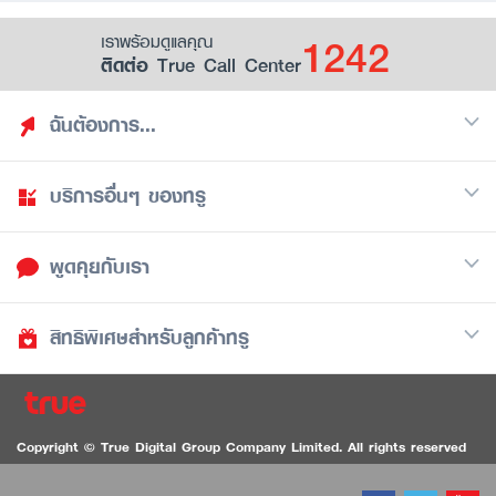
1242
เราพร้อมดูแลคุณ
ติดต่อ True Call Center
ฉันต้องการ...
บริการอื่นๆ ของทรู
ค้นหาสิทธิประโยชน์
รวมของฟรี
พูดคุยกับเรา
มือถือ
ดูสิทธิประโยชน์ที่เก็บไว้
อินเตอร์เน็ต
เป็นพันธมิตรร้านค้ากับทรูยู (True Smart Merchant)
สิทธิพิเศษสำหรับลูกค้าทรู
Call Center
ทีวี
1242
ดาวน์โหลดแอปทรูยู
iOS
/
Android
1236 ลูกค้าทรูแบล็ค
ทรูการ์ด
ติดต่อเรา
Copyright © True Digital Group Company Limited. All rights reserved
ทรูพอยท์
สนทนาทางวิดีโอสำหรับผู้ที่มีปัญหาทางการได้ยิน