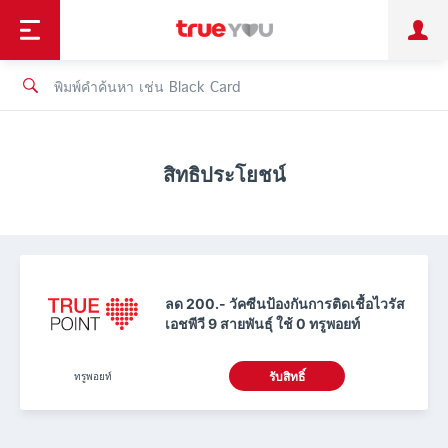
TruePoint
ชำระบิล
ช้อป
เทรนด์เทคโนโลยี
ลูกค้าบุคคล
ลูกค้าองค์กร
ทรูโบนัส
ทรูไอดี
ทรูไอเซอร์วิส
สิทธิประโยชน์
ลด 200.- วัคซีนป้องกันการติดเชื้อไวรัส
เอชพีวี 9 สายพันธุ์ ใช้ 0 ทรูพอยท์
ทรูพอยท์
รับสิทธิ์