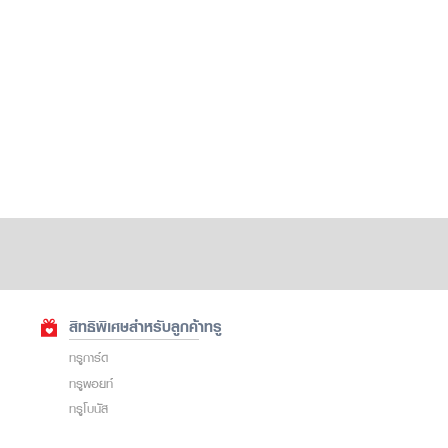
สิทธิพิเศษสำหรับลูกค้าทรู
ทรูการ์ด
ทรูพอยท์
ทรูโบนัส