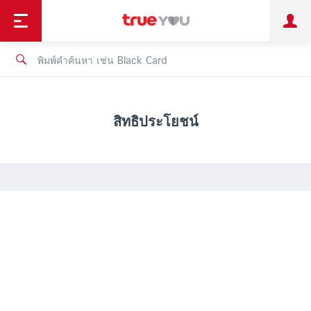
TruePoint
ชำระบิล
ช้อป
เทรนด์เทคโนโลยี
ลูกค้าบุคคล
ลูกค้าองค์กร
ทรูโบนัส
ทรูไอดี
ทรูไอเซอร์วิส
สิทธิประโยชน์