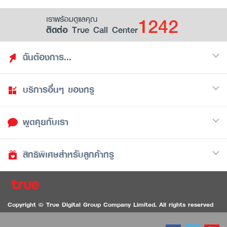
1242
เราพร้อมดูแลคุณ
ติดต่อ True Call Center
ฉันต้องการ...
บริการอื่นๆ ของทรู
ค้นหาสิทธิประโยชน์
รวมของฟรี
พูดคุยกับเรา
มือถือ
ดูสิทธิประโยชน์ที่เก็บไว้
อินเตอร์เน็ต
เป็นพันธมิตรร้านค้ากับทรูยู (True Smart Merchant)
สิทธิพิเศษสำหรับลูกค้าทรู
Call Center
ทีวี
1242
ดาวน์โหลดแอปทรูยู
iOS
/
Android
1236 ลูกค้าทรูแบล็ค
ทรูการ์ด
ติดต่อเรา
Copyright © True Digital Group Company Limited. All rights reserved
ทรูพอยท์
สนทนาทางวิดีโอสำหรับผู้ที่มีปัญหาทางการได้ยิน