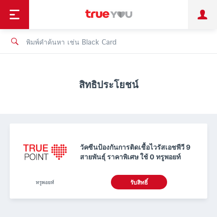
TruePoint
ชำระบิล
ช้อป
เทรนด์เทคโนโลยี
ลูกค้าบุคคล
ลูกค้าองค์กร
ทรูโบนัส
ทรูไอดี
ทรูไอเซอร์วิส
สิทธิประโยชน์
วัคซีนป้องกันการติดเชื้อไวรัสเอชพีวี 9
สายพันธุ์ ราคาพิเศษ ใช้ 0 ทรูพอยท์
ทรูพอยท์
รับสิทธิ์