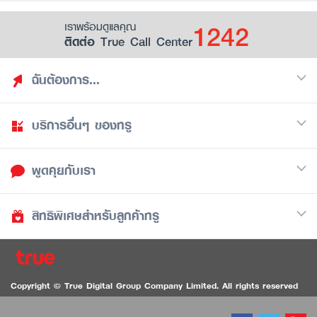
1242
เราพร้อมดูแลคุณ
ติดต่อ True Call Center
ฉันต้องการ...
บริการอื่นๆ ของทรู
ค้นหาสิทธิประโยชน์
รวมของฟรี
พูดคุยกับเรา
มือถือ
ดูสิทธิประโยชน์ที่เก็บไว้
อินเตอร์เน็ต
เป็นพันธมิตรร้านค้ากับทรูยู (True Smart Merchant)
สิทธิพิเศษสำหรับลูกค้าทรู
Call Center
ทีวี
1242
ดาวน์โหลดแอปทรูยู
iOS
/
Android
1236 ลูกค้าทรูแบล็ค
ทรูการ์ด
ติดต่อเรา
Copyright © True Digital Group Company Limited. All rights reserved
ทรูพอยท์
สนทนาทางวิดีโอสำหรับผู้ที่มีปัญหาทางการได้ยิน