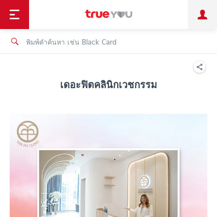
TruePoint
ชำระบิล
ช้อป
เทรนด์เทคโนโลยี
ลูกค้าบุคคล
ลูกค้าองค์กร
ทรูโบนัส
ทรูไอดี
ทรูไอเซอร์วิส
เดอะฟิตคลินิกเวชกรรม