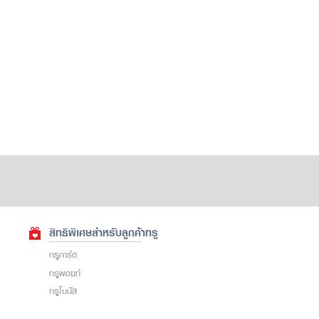
สิทธิพิเศษสำหรับลูกค้าทรู
ทรูการ์ด
ทรูพอยท์
ทรูโบนัส