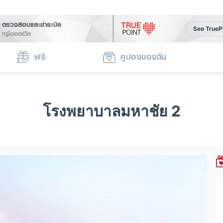
ตรวจสอบและชำระบิล
See TrueP
ทรูไอเซอร์วิส
ฟรี
คูปองของฉัน
โรงพยาบาลมหาชัย 2