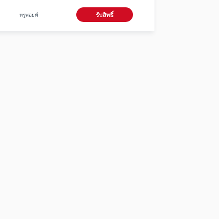
บาท ) ใช้ 0 ทรูพอยท์
ทรูพอยท์
รับสิทธิ์