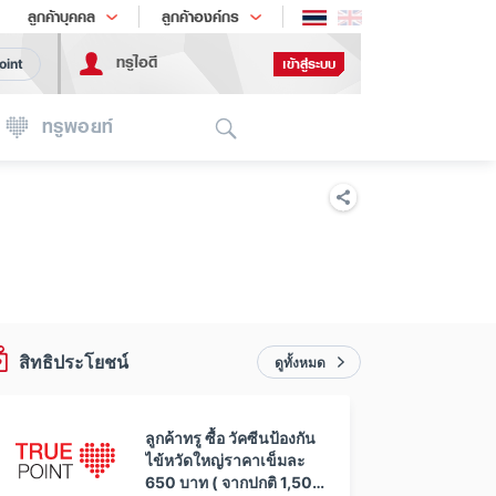
ช้อป
เทรนด์เทคโนโลยี
ลูกค้าบุคคล
ลูกค้าองค์กร
ทรูไอดี
เข้าสู่ระบบ
oint
Search
ทรูพอยท์
สิทธิประโยชน์
ดูทั้งหมด
ลูกค้าทรู ซื้อ วัคซีนป้องกัน
ไข้หวัดใหญ่ราคาเข็มละ
650 บาท ( จากปกติ 1,500