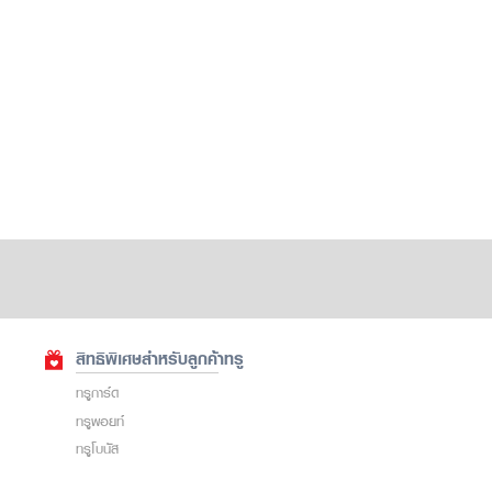
สิทธิพิเศษสำหรับลูกค้าทรู
ทรูการ์ด
ทรูพอยท์
ทรูโบนัส