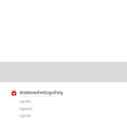
สิทธิพิเศษสำหรับลูกค้าทรู
ทรูการ์ด
ทรูพอยท์
ทรูโบนัส