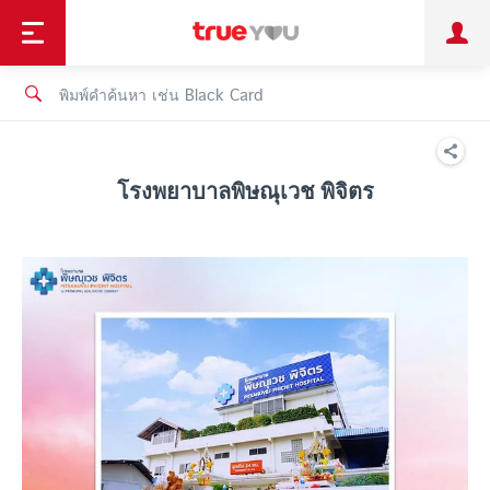
TruePoint
ชำระบิล
ช้อป
เทรนด์เทคโนโลยี
ลูกค้าบุคคล
ลูกค้าองค์กร
ทรูโบนัส
ทรูไอดี
ทรูไอเซอร์วิส
โรงพยาบาลพิษณุเวช พิจิตร