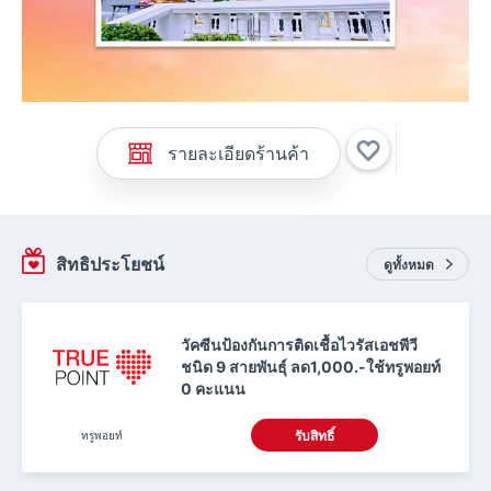
รายละเอียดร้านค้า
สิทธิประโยชน์
ดูทั้งหมด
วัคซีนป้องกันการติดเชื้อไวรัสเอชพีวี
ชนิด 9 สายพันธุ์ ลด1,000.-ใช้ทรูพอยท์
0 คะแนน
ทรูพอยท์
รับสิทธิ์