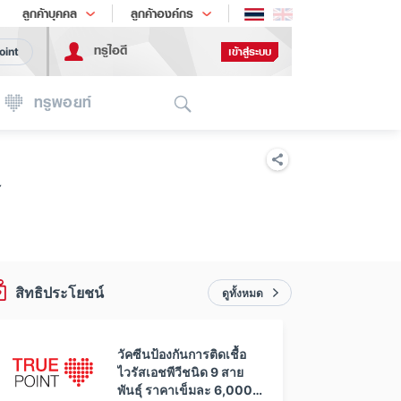
ช้อป
เทรนด์เทคโนโลยี
ลูกค้าบุคคล
ลูกค้าองค์กร
ทรูไอดี
เข้าสู่ระบบ
oint
Search
ทรูพอยท์
์
สิทธิประโยชน์
ดูทั้งหมด
วัคซีนป้องกันการติดเชื้อ
ไวรัสเอชพีวีชนิด 9 สาย
พันธุ์ ราคาเข็มละ 6,000.-