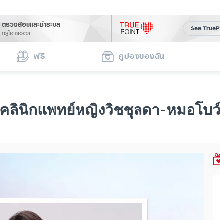
ตรวจสอบและชำระบิล
See TrueP
ทรูไอเซอร์วิส
ฟรี
คูปองของฉัน
คลินิกแพทย์หญิงวิชชุลดา-หมอโบว