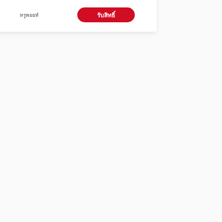
ใช้ทรูพอยท์ 0 คะแนน
ทรูพอยท์
รับสิทธิ์