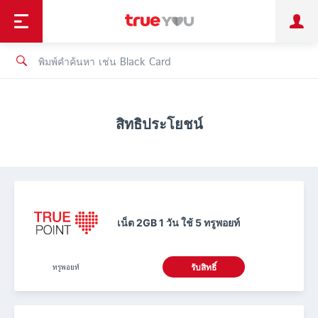
TruePoint
ชำระบิล
ช้อป
เทรนด์เทคโนโลยี
ลูกค้าบุคคล
ลูกค้าองค์กร
ทรูโบนัส
ทรูไอดี
ทรูไอเซอร์วิส
สิทธิประโยชน์
เน็ต 2GB 1 วัน ใช้ 5 ทรูพอยท์
ทรูพอยท์
รับสิทธิ์