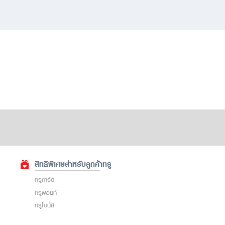
สิทธิพิเศษสำหรับลูกค้าทรู
ทรูการ์ด
ทรูพอยท์
ทรูโบนัส