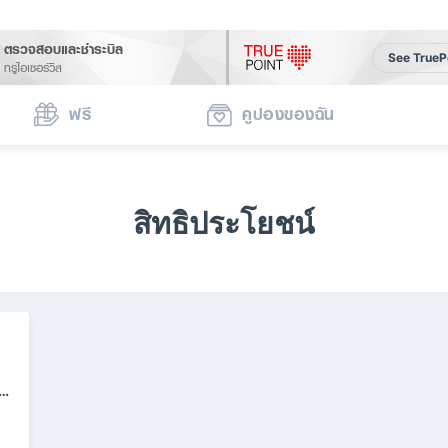
ตรวจสอบและชำระบิล
See TrueP
ทรูไอเซอร์วิส
ฟรี
คูปองของฉัน
สิทธิประโยชน์
.-