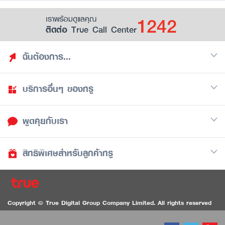
1242
เราพร้อมดูแลคุณ
ติดต่อ True Call Center
ฉันต้องการ...
บริการอื่นๆ ของทรู
ค้นหาสิทธิประโยชน์
รวมของฟรี
พูดคุยกับเรา
มือถือ
ดูสิทธิประโยชน์ที่เก็บไว้
อินเตอร์เน็ต
เป็นพันธมิตรร้านค้ากับทรูยู (True Smart Merchant)
สิทธิพิเศษสำหรับลูกค้าทรู
Call Center
ทีวี
1242
ดาวน์โหลดแอปทรูยู
iOS
/
Android
1236 ลูกค้าทรูแบล็ค
ทรูการ์ด
ติดต่อเรา
Copyright © True Digital Group Company Limited. All rights reserved
ทรูพอยท์
สนทนาทางวิดีโอสำหรับผู้ที่มีปัญหาทางการได้ยิน