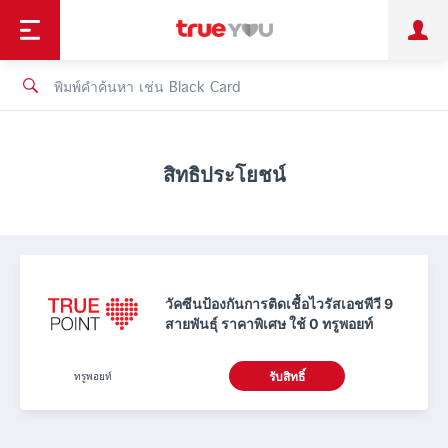
TruePoint
ชำระบิล
ช้อป
เทรนด์เทคโนโลยี
ลูกค้าบุคคล
ลูกค้าองค์กร
ทรูโบนัส
ทรูไอดี
ทรูไอเซอร์วิส
สิทธิประโยชน์
วัคซีนป้องกันการติดเชื้อไวรัสเอชพีวี 9
สายพันธุ์ ราคาพิเศษ ใช้ 0 ทรูพอยท์
ทรูพอยท์
รับสิทธิ์