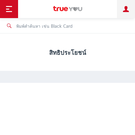
TruePoint
ชำระบิล
ช้อป
เทรนด์เทคโนโลยี
ลูกค้าบุคคล
ลูกค้าองค์กร
ทรูโบนัส
ทรูไอดี
ทรูไอเซอร์วิส
สิทธิประโยชน์