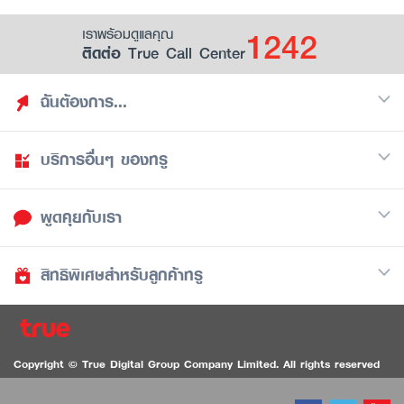
1242
เราพร้อมดูแลคุณ
ติดต่อ True Call Center
ฉันต้องการ...
บริการอื่นๆ ของทรู
ค้นหาสิทธิประโยชน์
รวมของฟรี
พูดคุยกับเรา
มือถือ
ดูสิทธิประโยชน์ที่เก็บไว้
อินเตอร์เน็ต
เป็นพันธมิตรร้านค้ากับทรูยู (True Smart Merchant)
สิทธิพิเศษสำหรับลูกค้าทรู
Call Center
ทีวี
1242
ดาวน์โหลดแอปทรูยู
iOS
/
Android
1236 ลูกค้าทรูแบล็ค
ทรูการ์ด
ติดต่อเรา
Copyright © True Digital Group Company Limited. All rights reserved
ทรูพอยท์
สนทนาทางวิดีโอสำหรับผู้ที่มีปัญหาทางการได้ยิน