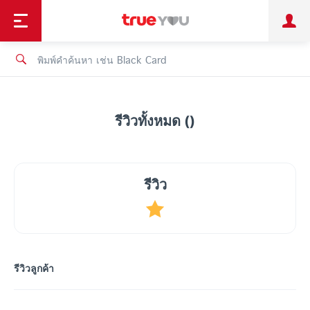
TruePoint
ชำระบิล
ช้อป
เทรนด์เทคโนโลยี
ลูกค้าบุคคล
ลูกค้าองค์กร
ทรูโบนัส
ทรูไอดี
ทรูไอเซอร์วิส
รีวิวทั้งหมด ()
รีวิว
รีวิวลูกค้า