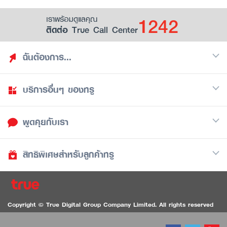
1242
เราพร้อมดูแลคุณ
ติดต่อ True Call Center
ฉันต้องการ...
บริการอื่นๆ ของทรู
ค้นหาสิทธิประโยชน์
รวมของฟรี
พูดคุยกับเรา
มือถือ
ดูสิทธิประโยชน์ที่เก็บไว้
อินเตอร์เน็ต
เป็นพันธมิตรร้านค้ากับทรูยู (True Smart Merchant)
สิทธิพิเศษสำหรับลูกค้าทรู
Call Center
ทีวี
1242
ดาวน์โหลดแอปทรูยู
iOS
/
Android
1236 ลูกค้าทรูแบล็ค
ทรูการ์ด
ติดต่อเรา
Copyright © True Digital Group Company Limited. All rights reserved
ทรูพอยท์
สนทนาทางวิดีโอสำหรับผู้ที่มีปัญหาทางการได้ยิน