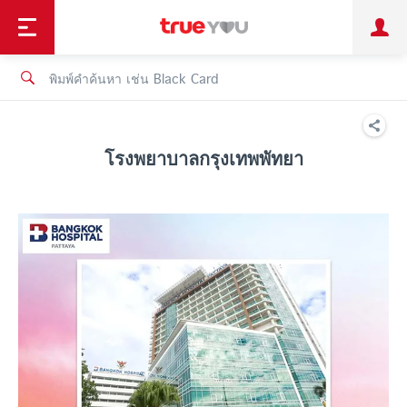
TruePoint
ชำระบิล
ช้อป
เทรนด์เทคโนโลยี
ลูกค้าบุคคล
ลูกค้าองค์กร
ทรูโบนัส
ทรูไอดี
ทรูไอเซอร์วิส
โรงพยาบาลกรุงเทพพัทยา