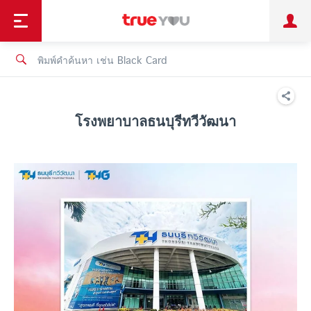
TruePoint
ชำระบิล
ช้อป
เทรนด์เทคโนโลยี
ลูกค้าบุคคล
ลูกค้าองค์กร
ทรูโบนัส
ทรูไอดี
ทรูไอเซอร์วิส
โรงพยาบาลธนบุรีทวีวัฒนา