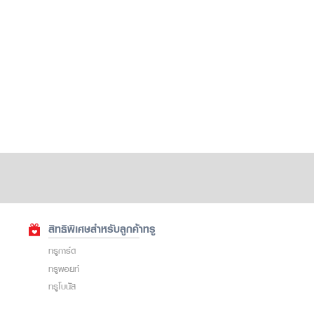
สิทธิพิเศษสำหรับลูกค้าทรู
ทรูการ์ด
ทรูพอยท์
ทรูโบนัส